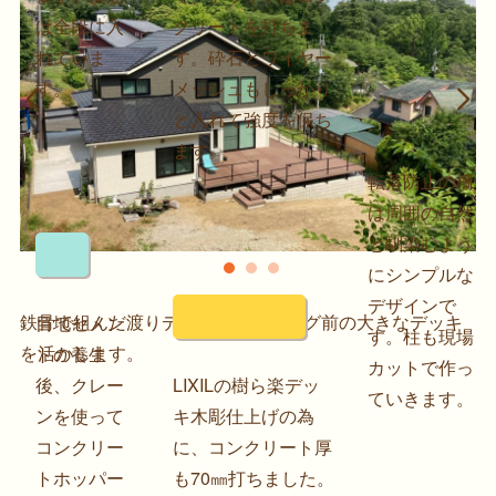
は全段に入
クリートを打ちま
れていま
す。砕石とワイヤー
す。
メッシュもしっかり
と入れて強度を保ち
Previous
Next
ます。
転落防止の柵
は周囲の自然
と馴染むよう
にシンプルな
デザインで
鉄骨で組んだ渡りデッキが、リビング前の大きなデッキ
目地セメン
す。柱も現場
を活かします。
トの養生
カットで作っ
後、クレー
LIXILの樹ら楽デッ
ていきます。
ンを使って
キ木彫仕上げの為
コンクリー
に、コンクリート厚
トホッパー
も70㎜打ちました。