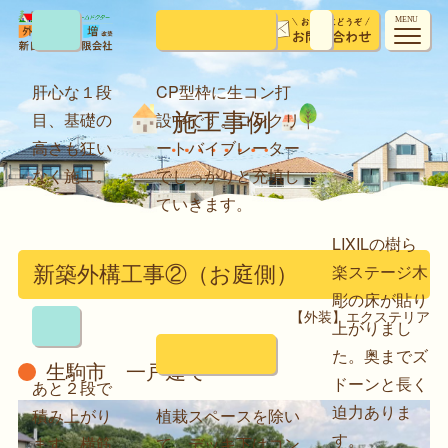
MENU
肝心な１段
CP型枠に生コン打
目、基礎の
設中です。コンクリ
施工事例
高さも狂い
ートバイブレーター
なく施工。
でしっかりと充填し
ていきます。
LIXILの樹ら
楽ステージ木
新築外構工事②（お庭側）
彫の床が貼り
【外装】エクステリア
上がりまし
た。奥までズ
生駒市 一戸建て
ドーンと長く
あと２段で
迫力ありま
積み上がり
植栽スペースを除い
す。
ます。横筋
て、デッキ下はコン