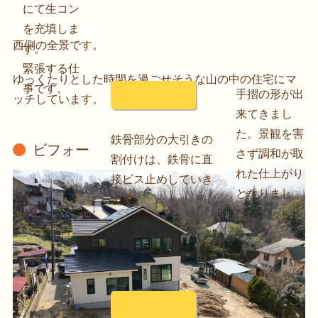
にて生コン
を充填しま
西側の全景です。
す。
緊張する仕
ゆっくたりとした時間を過ごせそうな山の中の住宅にマ
事です。
手摺の形が出
ッチしています。
来てきまし
た。景観を害
鉄骨部分の大引きの
ビフォー
さず調和が取
割付けは、鉄骨に直
れた仕上がり
接ビス止めしていき
となりまし
ます。
た。