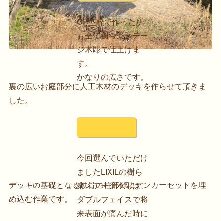
CP型枠で作った所
も全て樹ら楽ステー
ジ木彫で仕上げま
す。
かなりの広さです。
裏の広いお庭部分に人工木材のデッキを作らせて頂きま
した。
今回選んでいただけ
ましたLIXILの樹ら
デッキの基礎となる鉄骨の柱部分にアンカーセットを埋
楽ステージ木彫は、
め込む作業です。
ダブルフェイスで将
来表面が痛んだ時に