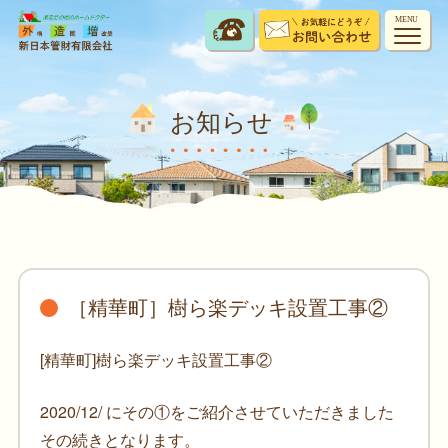
MENU
お知らせ
［精華町］樹ら楽デッキ設置工事②
[精華町]樹ら楽デッキ設置工事②
2020/12/ にその①をご紹介させていただきました
その続きとなります。