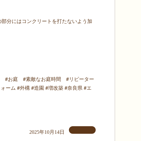
の部分にはコンクリートを打たないよう加
 #お庭 #素敵なお庭時間 #リピーター
ーム #外構 #造園 #増改築 #奈良県 #エ
2025年10月14日