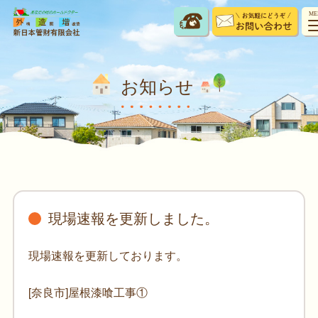
ME
お知らせ
現場速報を更新しました。
現場速報を更新しております。
[奈良市]屋根漆喰工事①