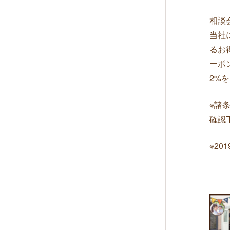
相談
当社
るお
ーポ
2%
※諸
確認
※2